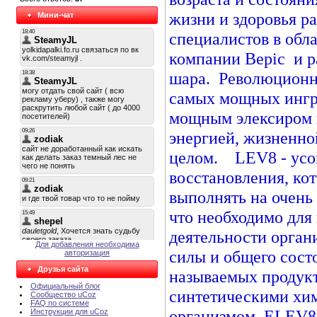
жизни и здоровья р
Мини-чат
специалистов в обл
компании Bepic и р
шара. Революционна
самых мощных ингр
мощным элексиром 
энергией, жизненно
целом. LEV8 - усо
восстановления, ко
выполнять на очень 
что необходимо для
деятельности орган
Для добавления необходима
силы и общего состо
авторизация
Друзья сайта
называемых продукт
Официальный блог
синтетическими хим
Сообщество uCoz
FAQ по системе
организмом, ELEV8 
Инструкции для uCoz