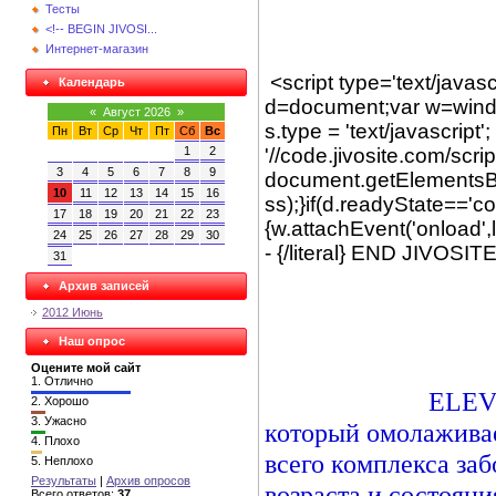
Тесты
<!-- BEGIN JIVOSI...
Интернет-магазин
<script type='text/javas
Календарь
d=document;var w=window
«
Август 2026
»
s.type = 'text/javascript'
Пн
Вт
Ср
Чт
Пт
Сб
Вс
'//code.jivosite.com/scri
1
2
3
4
5
6
7
8
9
document.getElementsByT
10
11
12
13
14
15
16
ss);}if(d.readyState=='co
17
18
19
20
21
22
23
{w.attachEvent('onload',l)
24
25
26
27
28
29
30
- {/literal} END JIVOSI
31
Архив записей
2012 Июнь
Наш опрос
Оцените мой сайт
1.
Отлично
ELEV8 
2.
Хорошо
3.
Ужасно
который омолаживает
4.
Плохо
всего комплекса за
5.
Неплохо
Результаты
|
Архив опросов
возраста и состоян
Всего ответов:
37